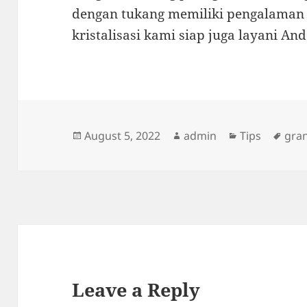
dengan tukang memiliki pengalaman 
kristalisasi kami siap juga layani And
Posted
Author
Categories
Tag
August 5, 2022
admin
Tips
gran
on
Leave a Reply