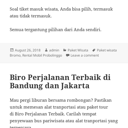
Soal tiket masuk wisata, Anda bisa pilih, termasuk
atau tidak termasuk.
Semua tergantung pilihan dari Anda sendiri.
Posted
Author
Categories
Tags
August 26, 2018
admin
Paket Wisata
Paket wisata
on
on Royal Tour Bro
Bromo
,
Rental Mobil Probolinggo
Leave a comment
Biro Perjalanan Terbaik di
Bandung dan Jakarta
Mau pergi liburan bersama rombongan? Pastikan
untuk memesan alat tranportasi atau paket tour
di Biro Perjalanan Terbaik. Carilah tempat
penyewaan bus pariwisata atau alat tranportasi yang
terpercaya.