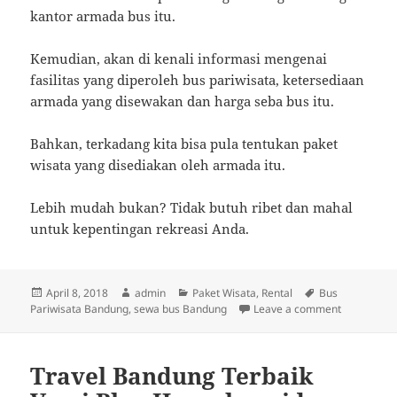
kantor armada bus itu.
Kemudian, akan di kenali informasi mengenai
fasilitas yang diperoleh bus pariwisata, ketersediaan
armada yang disewakan dan harga seba bus itu.
Bahkan, terkadang kita bisa pula tentukan paket
wisata yang disediakan oleh armada itu.
Lebih mudah bukan? Tidak butuh ribet dan mahal
untuk kepentingan rekreasi Anda.
Posted
Author
Categories
Tags
April 8, 2018
admin
Paket Wisata
,
Rental
Bus
on
on Sewa Bu
Pariwisata Bandung
,
sewa bus Bandung
Leave a comment
Travel Bandung Terbaik