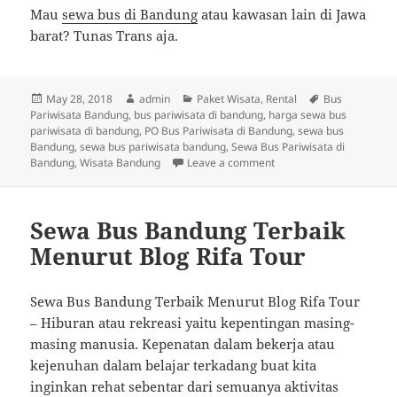
Mau
sewa bus di Bandung
atau kawasan lain di Jawa
barat? Tunas Trans aja.
Posted
Author
Categories
Tags
May 28, 2018
admin
Paket Wisata
,
Rental
Bus
on
Pariwisata Bandung
,
bus pariwisata di bandung
,
harga sewa bus
pariwisata di bandung
,
PO Bus Pariwisata di Bandung
,
sewa bus
Bandung
,
sewa bus pariwisata bandung
,
Sewa Bus Pariwisata di
on Biro Perjalanan Terba
Bandung
,
Wisata Bandung
Leave a comment
Sewa Bus Bandung Terbaik
Menurut Blog Rifa Tour
Sewa Bus Bandung Terbaik Menurut Blog Rifa Tour
– Hiburan atau rekreasi yaitu kepentingan masing-
masing manusia. Kepenatan dalam bekerja atau
kejenuhan dalam belajar terkadang buat kita
inginkan rehat sebentar dari semuanya aktivitas