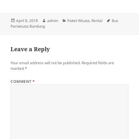
Posted
Author
Categories
Tags
April 8, 2018
admin
Paket Wisata
,
Rental
Bus
on
Pariwisata Bandung
Leave a Reply
Your email address will not be published.
Required fields are
marked
*
COMMENT
*