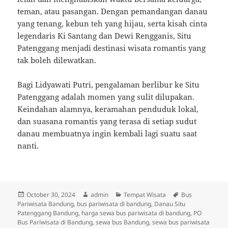
teman, atau pasangan. Dengan pemandangan danau
yang tenang, kebun teh yang hijau, serta kisah cinta
legendaris Ki Santang dan Dewi Rengganis, Situ
Patenggang menjadi destinasi wisata romantis yang
tak boleh dilewatkan.
Bagi Lidyawati Putri, pengalaman berlibur ke Situ
Patenggang adalah momen yang sulit dilupakan.
Keindahan alamnya, keramahan penduduk lokal,
dan suasana romantis yang terasa di setiap sudut
danau membuatnya ingin kembali lagi suatu saat
nanti.
Posted
Author
Categories
Tags
October 30, 2024
admin
Tempat Wisata
Bus
on
Pariwisata Bandung
,
bus pariwisata di bandung
,
Danau Situ
Patenggang Bandung
,
harga sewa bus pariwisata di bandung
,
PO
Bus Pariwisata di Bandung
,
sewa bus Bandung
,
sewa bus pariwisata