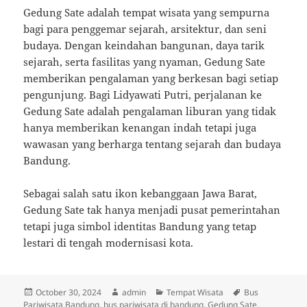
Gedung Sate adalah tempat wisata yang sempurna
bagi para penggemar sejarah, arsitektur, dan seni
budaya. Dengan keindahan bangunan, daya tarik
sejarah, serta fasilitas yang nyaman, Gedung Sate
memberikan pengalaman yang berkesan bagi setiap
pengunjung. Bagi Lidyawati Putri, perjalanan ke
Gedung Sate adalah pengalaman liburan yang tidak
hanya memberikan kenangan indah tetapi juga
wawasan yang berharga tentang sejarah dan budaya
Bandung.
Sebagai salah satu ikon kebanggaan Jawa Barat,
Gedung Sate tak hanya menjadi pusat pemerintahan
tetapi juga simbol identitas Bandung yang tetap
lestari di tengah modernisasi kota.
Posted
Author
Categories
Tags
October 30, 2024
admin
Tempat Wisata
Bus
on
Pariwisata Bandung
,
bus pariwisata di bandung
,
Gedung Sate
,