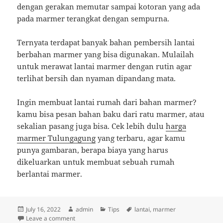
dengan gerakan memutar sampai kotoran yang ada
pada marmer terangkat dengan sempurna.
Ternyata terdapat banyak bahan pembersih lantai
berbahan marmer yang bisa digunakan. Mulailah
untuk merawat lantai marmer dengan rutin agar
terlihat bersih dan nyaman dipandang mata.
Ingin membuat lantai rumah dari bahan marmer?
kamu bisa pesan bahan baku dari ratu marmer, atau
sekalian pasang juga bisa. Cek lebih dulu
harga
marmer Tulungagung
yang terbaru, agar kamu
punya gambaran, berapa biaya yang harus
dikeluarkan untuk membuat sebuah rumah
berlantai marmer.
Posted
Author
Categories
Tags
July 16, 2022
admin
Tips
lantai
,
marmer
on
on Tips dan Cara Merawat Lantai Marmer
Leave a comment