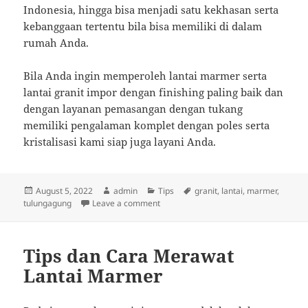
Indonesia, hingga bisa menjadi satu kekhasan serta
kebanggaan tertentu bila bisa memiliki di dalam
rumah Anda.
Bila Anda ingin memperoleh lantai marmer serta
lantai granit impor dengan finishing paling baik dan
dengan layanan pemasangan dengan tukang
memiliki pengalaman komplet dengan poles serta
kristalisasi kami siap juga layani Anda.
Posted
Author
Categories
Tags
August 5, 2022
admin
Tips
granit
,
lantai
,
marmer
,
on
on Mau bikin Lantai Marmer dan Grani
tulungagung
Leave a comment
Tips dan Cara Merawat
Lantai Marmer