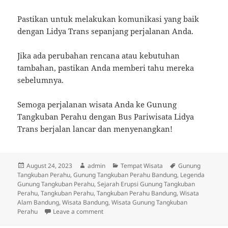
Pastikan untuk melakukan komunikasi yang baik
dengan Lidya Trans sepanjang perjalanan Anda.
Jika ada perubahan rencana atau kebutuhan
tambahan, pastikan Anda memberi tahu mereka
sebelumnya.
Semoga perjalanan wisata Anda ke Gunung
Tangkuban Perahu dengan Bus Pariwisata Lidya
Trans berjalan lancar dan menyenangkan!
Posted
Author
Categories
Tags
August 24, 2023
admin
Tempat Wisata
Gunung
on
Tangkuban Perahu
,
Gunung Tangkuban Perahu Bandung
,
Legenda
Gunung Tangkuban Perahu
,
Sejarah Erupsi Gunung Tangkuban
Perahu
,
Tangkuban Perahu
,
Tangkuban Perahu Bandung
,
Wisata
Alam Bandung
,
Wisata Bandung
,
Wisata Gunung Tangkuban
on Wisata Gunung Tangkuban Perahu Band
Perahu
Leave a comment