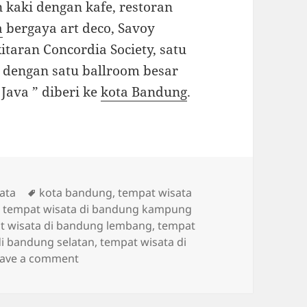
n kaki dengan kafe, restoran
a
bergaya art deco, Savoy
itaran Concordia Society, satu
a dengan satu ballroom besar
 Java ” diberi ke
kota Bandung
.
Tags
ata
kota bandung
,
tempat wisata
,
tempat wisata di bandung kampung
t wisata di bandung lembang
,
tempat
di bandung selatan
,
tempat wisata di
on Sejarah Kota Bandung yang menarik unt
eave a comment