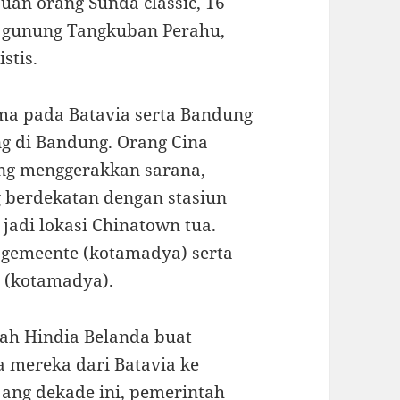
an orang Sunda classic, 16
 gunung Tangkuban Perahu,
stis.
ama pada Batavia serta Bandung
eng di Bandung. Orang Cina
ng menggerakkan sarana,
ng berdekatan dengan stasiun
 jadi lokasi Chinatown tua.
s gemeente (kotamadya) serta
e (kotamadya).
tah Hindia Belanda buat
 mereka dari Batavia ke
jang dekade ini, pemerintah