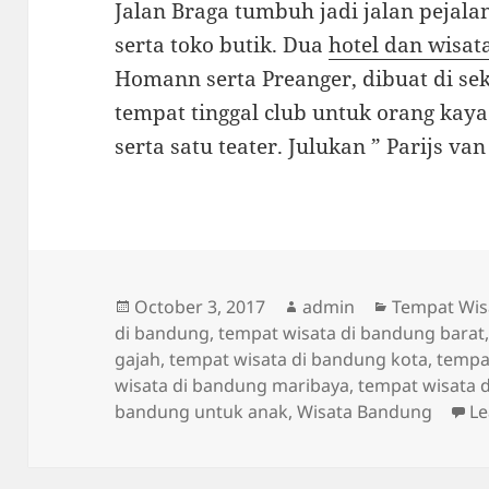
Jalan Braga tumbuh jadi jalan pejala
serta toko butik. Dua
hotel dan wisat
Homann serta Preanger, dibuat di sek
tempat tinggal club untuk orang kay
serta satu teater. Julukan ” Parijs van
Posted
Author
Categories
October 3, 2017
admin
Tempat Wis
on
di bandung
,
tempat wisata di bandung barat
gajah
,
tempat wisata di bandung kota
,
tempa
wisata di bandung maribaya
,
tempat wisata 
bandung untuk anak
,
Wisata Bandung
L