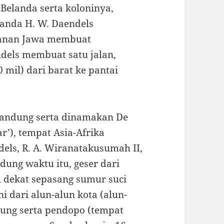
Belanda serta koloninya,
anda H. W. Daendels
hanan Jawa membuat
ndels membuat satu jalan,
mil) dari barat ke pantai
 Bandung serta dinamakan De
r’), tempat Asia-Afrika
els, R. A. Wiranatakusumah II,
ung waktu itu, geser dari
di dekat sepasang sumur suci
i dari alun-alun kota (alun-
gung serta pendopo (tempat