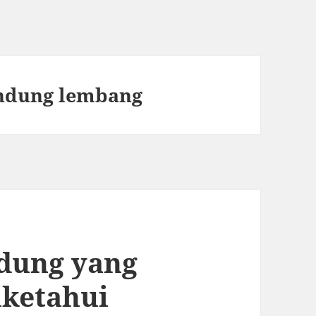
andung lembang
ndung yang
iketahui